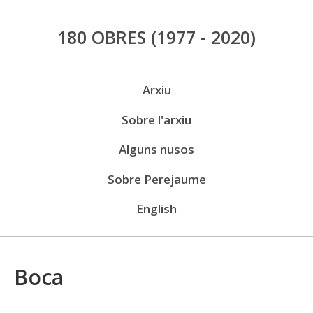
Vés
180 OBRES
(1977 - 2020)
al
contingut
Menú
Arxiu
públic
Sobre l'arxiu
Alguns nusos
Sobre Perejaume
English
Boca