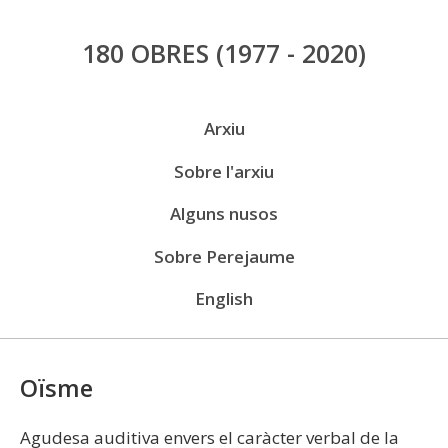
Vés
180 OBRES
(1977 - 2020)
al
contingut
Menú
Arxiu
públic
Sobre l'arxiu
Alguns nusos
Sobre Perejaume
English
Oïsme
Agudesa auditiva envers el caràcter verbal de la