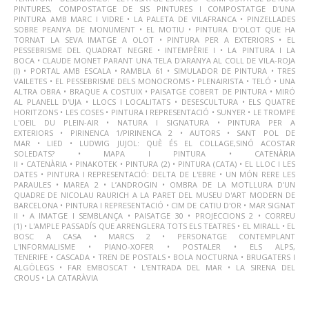
PINTURES, COMPOSTATGE DE SIS PINTURES I COMPOSTATGE D'UNA
PINTURA AMB MARC I VIDRE
•
LA PALETA DE VILAFRANCA
•
PINZELLADES
SOBRE PEANYA DE MONUMENT
•
EL MOTIU
•
PINTURA D'OLOT QUE HA
TORNAT LA SEVA IMATGE A OLOT
•
PINTURA PER A EXTERIORS
•
EL
PESSEBRISME DEL QUADRAT NEGRE
•
INTEMPÈRIE I
•
LA PINTURA I LA
BOCA
•
CLAUDE MONET PARANT UNA TELA D'ARANYA AL COLL DE VILA-ROJA
(I)
•
PORTAL AMB ESCALA
•
RAMBLA 61
•
SIMULADOR DE PINTURA
•
TRES
VAILETES
•
EL PESSEBRISME DELS MONOCROMS
•
PLENAIRISTA
•
TELÓ
•
UNA
ALTRA OBRA
•
BRAQUE A COSTUIX
•
PAISATGE COBERT DE PINTURA
•
MIRÓ
AL PLANELL D'UJA
•
LLOCS I LOCALITATS
•
DESESCULTURA
•
ELS QUATRE
HORITZONS
•
LES COSES
•
PINTURA I REPRESENTACIÓ
•
SUNYER
•
LE TROMPE
L'OEIL DU PLEIN-AIR
•
NATURA I SIGNATURA
•
PINTURA PER A
EXTERIORS
•
PIRINENCA 1/PIRINENCA 2
•
AUTORS
•
SANT POL DE
MAR
•
LIED
•
LUDWIG JUJOL: QUÈ ÉS EL COLLAGE,SINÓ ACOSTAR
SOLEDATS?
•
MAPA I PINTURA
•
CATENÀRIA
II
•
CATENÀRIA
•
PINAKOTEK
•
PINTURA (2)
•
PINTURA (CATA)
•
EL LLOC I LES
DATES
•
PINTURA I REPRESENTACIÓ: DELTA DE L'EBRE
•
UN MÓN RERE LES
PARAULES
•
MAREA 2
•
L’ANDROGIN
•
OMBRA DE LA MOTLLURA D'UN
QUADRE DE NICOLAU RAURICH A LA PARET DEL MUSEU D'ART MODERN DE
BARCELONA
•
PINTURA I REPRESENTACIÓ
•
CIM DE CATIU D'OR
•
MAR SIGNAT
II
•
A IMATGE I SEMBLANÇA
•
PAISATGE 30
•
PROJECCIONS 2
•
CORREU
(1)
•
L'AMPLE PASSADÍS QUE ARRENGLERA TOTS ELS TEATRES
•
EL MIRALL
•
EL
BOSC A CASA
•
MARCS 2
•
PERSONATGE CONTEMPLANT
L'INFORMALISME
•
PIANO-XOFER
•
POSTALER
•
ELS ALPS,
TENERIFE
•
CASCADA
•
TREN DE POSTALS
•
BOLA NOCTURNA
•
BRUGATERS I
ALGÒLEGS
•
FAR EMBOSCAT
•
L'ENTRADA DEL MAR
•
LA SIRENA DEL
CROUS
•
LA CATARÀVIA