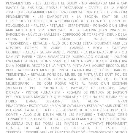
PENSAMENTERS
•
LES LLETRES I EL DIBUIX
•
NO ARRIBAREM MAI A CAP
IMATGE ON ENS SIGUI POSSIBLE DESCANSAR?
•
CARTELL DE LA MERCÈ
2004
•
CAMBRA-CAMBRIL
•
MOTLLURA
•
OBREDA
•
OBREDA (2)
•
ALZINA
•
CIM
PENSAMENTER
•
LES DIAPOSITIVES
•
LA SEGONA EDAT DE LES
OBRES
•
SIURELL: GEP DE POETA
•
CORRECCIÓ DE LA LLERA DEL TORRENT DE
FOLGUEROLES
•
PALETA
•
RETAULE
•
SERPENTINES
•
FONACIÓ D'UN ESPAI
AMB MOTIU DEL 25è ANIVERSARI DE LA GALERIA JOAN PRATS DE
BARCELONA
•
NÚVOLS
•
MALLES II
•
CORRECCIÓ DE TORRENTS
•
DIBUIX DE LA
CORBA DE NIVELL 2340m AL PALLARS SOBIRÀ
•
TERRARISME
•
RETAULE
•
ALLÒ QUE DEVEM ESTAR DIBUIXANT AMB LES
NOSTRES FORMES DE VIURE
•
CAMBRA
•
BOCA
•
GUSTAVE
COURBET
•
ATLAS
•
GUIXAR AMB EL PIRINEU
•
LA PLATEA ABRUPTA
•
OLI
DAMUNT PAPER
•
GRAN EMMARCATGE (AUREOLACIÓ OCULAR)
•
L'AUTOR
ENCEBANT LA TINTA EN UN VESSANT DEL MONTNEGRE
•
DE COM LA PINTURA
DU A SOBRE EL RECORD DE LA PINTURA, PINTA AMB AQUEST RECORD, ENS
RECORDA CONSTANTMENT QUE PINTA
•
LA PINTURA (5)
•
OÏSME
•
RAIG DE
TREMENTINA
•
RETAULE: FONS DEL MUSEU DE PINTURA DE SANT POL DE
MAR
•
DE PAS
•
EL MÓN COM A SALA D'EXPOSICIONS (1)
•
EL TEDI
MUSEOGRÀFIC
•
DE COM POSAR VIDRE AL MARC D'UN ESCENARI
(RETAULE)
•
PÈL
•
SIGNATURA
•
PAYSAGES DE L'EUROPE. GARE
D'ORSAY
•
PINTOR PLENAIRISTA
•
REGALIM DE PINTURA DE JACKSON
POLLOCK D'UNA MAGNITUD QUE ESBALAEIX
•
FER UNA ESCULTURA ÉS, A
HORES D'ARA, DESFER-NE UNA ALTRA
•
GRAN
PINACOTECA
•
ESCRIPTURA
•
MAPA DE CATALUNYA ESTAMPAT AMB CENDRES
DEL GRAN TEATRE DEL LICEU
•
RESTAURACIÓ DE DUES PEDRES AL PORT DEL
COMTE
•
ALLÒ QUE DEUEN VEURE LES PINTURES
•
THEATRUM ORBIS
TERRARUM
•
ELS BOSCOS DE BARBIZON RECLAMEN AL PINTOR THÉODORE
ROUSSEAU QUE ELS TORNI LES IMATGES
•
L'ACTIVITAT PRÒPIAMENT
GRÀFICA DE TAL I COM ES DESPLACEN ELS ESTILS PEL
TERRITORI
•
DESDIBUIXEU!
•
EL PAISATGE ÉS RODÓ
•
COMPOSTATGE DE NOU