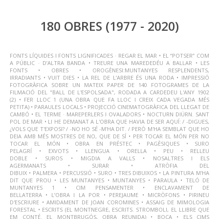
Skip
180 OBRES
(1977 - 2020)
to
main
content
FONTS LÍQUIDES I FONTS LIGNIFICADES · REGAR EL MAR
•
EL “POTSER” COM
A PÚBLIC ·
D’ALTRA BANDA
•
TREURE UNA MAREDEDÉU A BALLAR
•
LES
FONTS
•
OBRES
•
OROGÈNESI:MUNTANYES RESPLENDENTS,
IRRADIANTS
•
VUIT DIES
•
LA REL DE L’ARBRE ÉS UNA RODA
•
IMPRESSIÓ
FOTOGRÀFICA SOBRE UN MATEIX PAPER DE 140 FOTOGRAMES DE LA
FILMACIÓ DEL "BALL DE L'ESPOLSADA", RODADA A CARDEDEU L'ANY 1902
(2)
•
FER LLOC 1 (UNA OBRA QUE FA LLOC I CREIX CADA VEGADA MÉS
PETITA)
•
PARAULES LOCALS
•
PROJECCIÓ CINEMATOGRÀFICA DEL LLEGAT DE
CAMBÓ
•
EL TERME
· MAREPERLERS I OVALADORS
•
NOCTURN DIÜRN. SANT
POL DE MAR
•
LI HE DEMANAT A L'OBRA QUE HAVIA DE SER AQUÍ: / -DIGUES,
¿VOLS QUE T'EXPOSI? / -NO HO SÉ -M'HA DIT. / PERÒ M'HA SEMBLAT QUE HO
DEIA AMB MÉS MOSTRES DE NO, QUE DE SÍ
•
PER TOCAR EL MÓN PER NO
TOCAR EL MÓN
•
OBRA EN PRÉSTEC
•
PAGÈSIQUES
•
SURO
PELAGRÍ
•
EXVOTS
•
LLENGUA
•
ORELLA
•
PEU
•
RELLEU
DOBLE
•
SUROS
•
MIGDIA A VALLS
•
NOSALTRES I ELS
AGERMANATS
•
SURAR
•
ATRÒFIA DEL
DIBUIX
•
PALMERA
•
PERCUSSIÓ
•
SURO
•
TRES DIBUIXOS
•
LA PINTURA M'HA
DIT QUE PROU
•
LES MUNTANYES
•
MUNTANYES
•
PARAULA
•
TELÓ DE
MUNTANYES 1
•
CIM PENSAMENTER
•
ENCLAVAMENT DE
BELLATERRA
•
L’OBRA I LA POR
•
PEREJAUME
•
MICRÒFONS
•
PIRINEU
D'ESCRIURE
•
AMIDAMENT DE JOAN COROMINES
•
ASSAIG DE MIMOLOGIA
FORESTAL
•
ESCRITS (EL MONTNEGRE, ESCRITS. STROMBOLI, EL LLIBRE QUE
EM CONTÉ. EL MONTBRUGÓS, OBRA REUNIDA)
•
BOCA
•
ELS CIMS