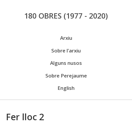
Vés
180 OBRES
(1977 - 2020)
al
contingut
Menú
Arxiu
públic
Sobre l'arxiu
Alguns nusos
Sobre Perejaume
English
Fer lloc 2