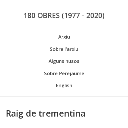
Vés
180 OBRES
(1977 - 2020)
al
contingut
Menú
Arxiu
públic
Sobre l'arxiu
Alguns nusos
Sobre Perejaume
English
Raig de trementina