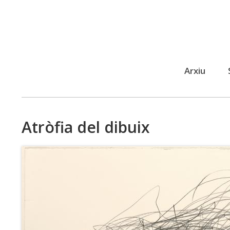
Arxiu
Menú
públic
Atròfia del dibuix