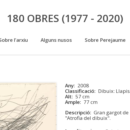
Vés
180 OBRES
(1977 - 2020)
al
contingut
Sobre l'arxiu
Alguns nusos
Sobre Perejaume
Any
2008
Classificació
Dibuix: Llapi
Alt
57 cm
Ample
77 cm
Descripció
Gran gargot de 
"Atrofia del dibuix".