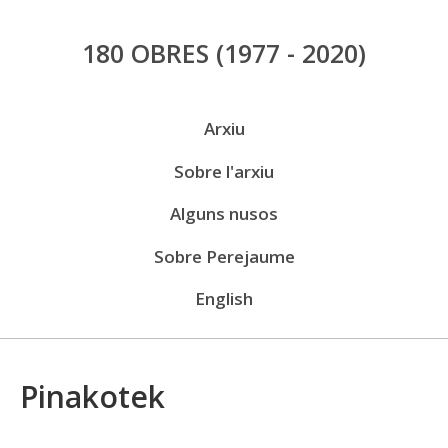
Vés
180 OBRES
(1977 - 2020)
al
contingut
Menú
Arxiu
públic
Sobre l'arxiu
Alguns nusos
Sobre Perejaume
English
Pinakotek