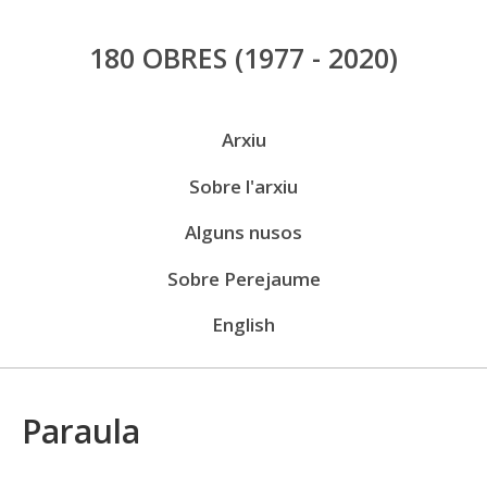
Vés
180 OBRES
(1977 - 2020)
al
contingut
Menú
Arxiu
públic
Sobre l'arxiu
Alguns nusos
Sobre Perejaume
English
Paraula