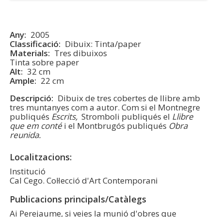
Any
2005
Classificació
Dibuix: Tinta/paper
Materials
Tres dibuixos
Tinta sobre paper
Alt
32 cm
Ample
22 cm
Descripció
Dibuix de tres cobertes de llibre amb
tres muntanyes com a autor. Com si el Montnegre
publiqués
Escrits,
Stromboli publiqués el
Llibre
que em conté
i el Montbrugós publiqués
Obra
reunida.
Localitzacions
Institució
Cal Cego. Col·lecció d'Art Contemporani
Publicacions principals/Catàlegs
Ai Perejaume, si veies la munió d'obres que