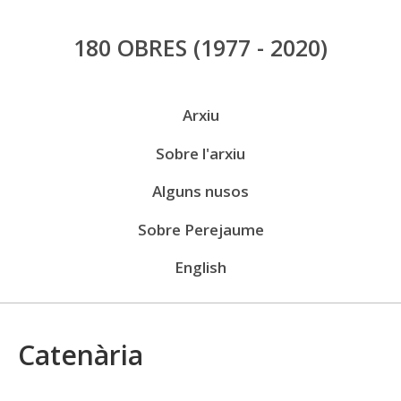
Vés
180 OBRES
(1977 - 2020)
al
contingut
Menú
Arxiu
públic
Sobre l'arxiu
Alguns nusos
Sobre Perejaume
English
Catenària