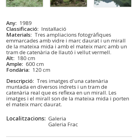
Any
1989
Classificació
Instal·lació
Materials
Tres ampliacions fotogràfiques
emmarcades amb vidre i marc daurat i un mirall
de la mateixa mida i amb el mateix marc amb un
tram de catenària de llautó i vellut vermell.
Alt
180 cm
Ample
600 cm
Fondària
120 cm
Descripció
Tres imatges d'una catenària
muntada en diversos indrets i un tram de
catenària real que es reflexa en un mirall. Les
imatges i el mirall son de la mateixa mida i porten
el mateix marc daurat.
Localitzacions
Galeria
Galeria Frac