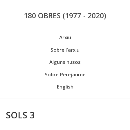
Vés
180 OBRES
(1977 - 2020)
al
contingut
Menú
Arxiu
públic
Sobre l'arxiu
Alguns nusos
Sobre Perejaume
English
SOLS 3