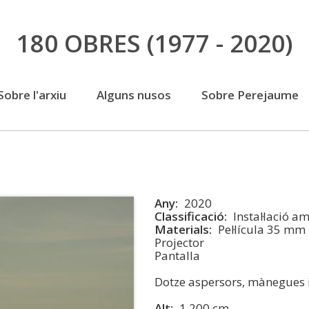
Vés
180 OBRES
(1977 - 2020)
al
contingut
Sobre l'arxiu
Alguns nusos
Sobre Perejaume
Any
2020
Classificació
Instal·lació 
Materials
Pel·lícula 35 mm
Projector
Pantalla
Dotze aspersors, mànegues i
Alt
1.200 cm