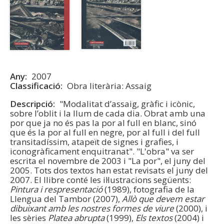
Any
2007
Classificació
Obra literària: Assaig
Descripció
"Modalitat d’assaig, gràfic i icònic,
sobre l’oblit i la llum de cada dia. Obrat amb una
por que ja no és pas la por al full en blanc, sinó
que és la por al full en negre, por al full i del full
transitadíssim, atapeït de signes i grafies, i
iconogràficament enquitranat". "L'obra" va ser
escrita el novembre de 2003 i "La por", el juny del
2005. Tots dos textos han estat revisats el juny del
2007. El llibre conté les il·lustracions següents:
Pintura i respresentació
(1989), fotografia de la
Llengua del Tambor (2007),
Allò que devem estar
dibuixant amb les nostres formes de viure
(2000), i
les sèries
Platea abrupta
(1999),
Els textos
(2004) i