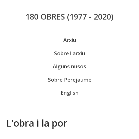
Vés
180 OBRES
(1977 - 2020)
al
contingut
Menú
Arxiu
públic
Sobre l'arxiu
Alguns nusos
Sobre Perejaume
English
L'obra i la por